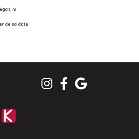
gal), ni
er de sa date