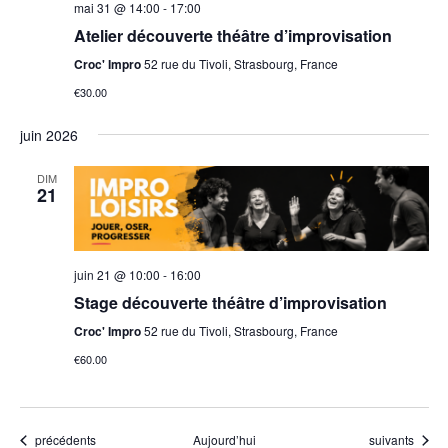
mai 31 @ 14:00
-
17:00
Atelier découverte théâtre d’improvisation
Croc' Impro
52 rue du Tivoli, Strasbourg, France
€30.00
juin 2026
DIM
21
juin 21 @ 10:00
-
16:00
Stage découverte théâtre d’improvisation
Croc' Impro
52 rue du Tivoli, Strasbourg, France
€60.00
Évènements
Évènements
précédents
Aujourd’hui
suivants