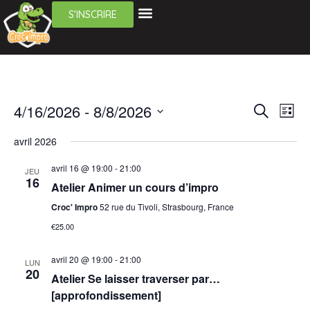
S'INSCRIRE
Rech
Na
4/16/2026
 - 
8/8/2026
Recherche
Liste
Sélectionnez
de
et
une
avril 2026
date.
vu
navig
avril 16 @ 19:00
-
21:00
JEU
Év
16
de
Atelier Animer un cours d’impro
Croc' Impro
52 rue du Tivoli, Strasbourg, France
vues
€25.00
Évèn
avril 20 @ 19:00
-
21:00
LUN
20
Atelier Se laisser traverser par…
[approfondissement]